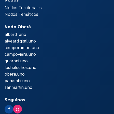
Nodos
Nodos Territoriales
Nodos Temáticos
Nodo Oberá
alberdi.uno
alveardigital.uno
camporamon.uno
campoviera.uno
guarani.uno
loshelechos.uno
obera.uno
panambi.uno
sanmartin.uno
Seguinos
f
◎