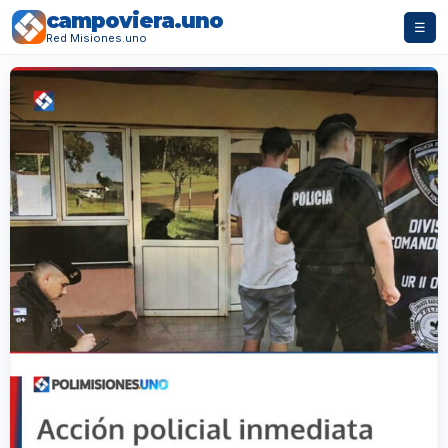
campoviera.uno
☰
Red Misiones.uno