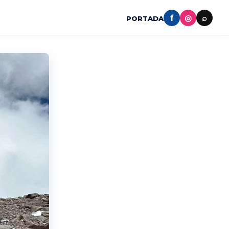
f
◎
⌕
PORTADA