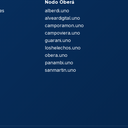
Nodo Oberá
es
alberdi.uno
s
alveardigital.uno
camporamon.uno
campoviera.uno
guarani.uno
loshelechos.uno
obera.uno
panambi.uno
sanmartin.uno