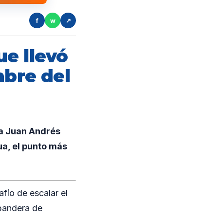
f
w
↗
e llevó
mbre del
 a Juan Andrés
ua, el punto más
fío de escalar el
bandera de