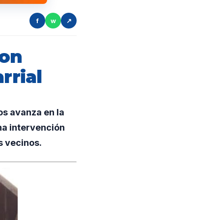
f
w
↗
con
rrial
s avanza en la
una intervención
s vecinos.