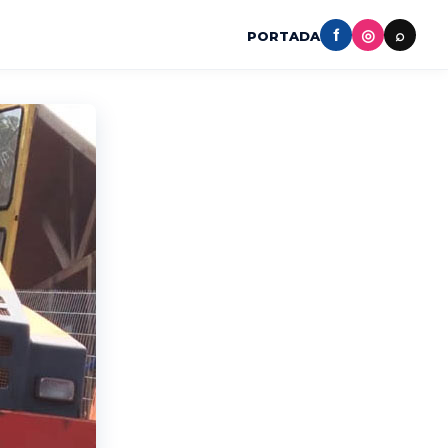
f
◎
⌕
PORTADA