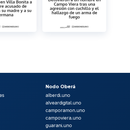
Nodo Oberá
es
alberdi.uno
s
alveardigital.uno
camporamon.uno
campoviera.uno
guarani.uno