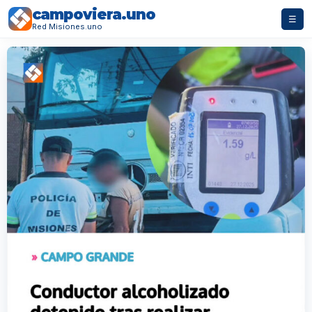
campoviera.uno
☰
Red Misiones.uno