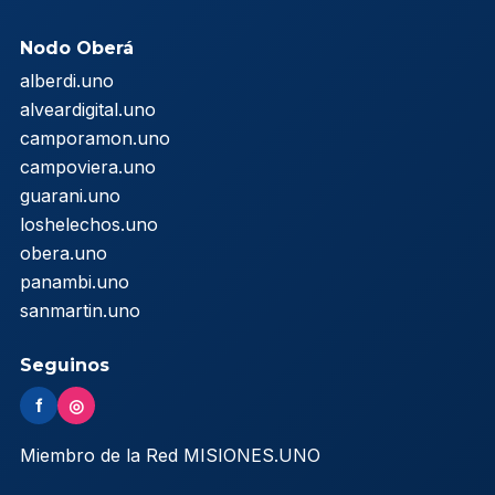
Nodo Oberá
alberdi.uno
alveardigital.uno
camporamon.uno
campoviera.uno
guarani.uno
loshelechos.uno
obera.uno
panambi.uno
sanmartin.uno
Seguinos
f
◎
Miembro de la Red MISIONES.UNO