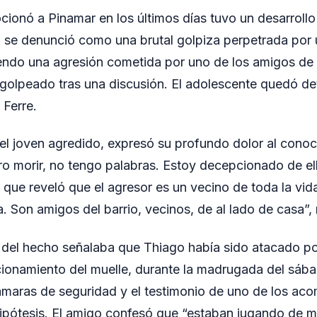
ionó a Pinamar en los últimos días tuvo un desarrollo
o se denunció como una brutal golpiza perpetrada por 
endo una agresión cometida por uno de los amigos de l
golpeado tras una discusión. El adolescente quedó de
 Ferre.
el joven agredido, expresó su profundo dolor al conoc
ro morir, no tengo palabras. Estoy decepcionado de el
 que reveló que el agresor es un vecino de toda la vida
a. Son amigos del barrio, vecinos, de al lado de casa”, 
 del hecho señalaba que Thiago había sido atacado p
cionamiento del muelle, durante la madrugada del sáb
 cámaras de seguridad y el testimonio de uno de los a
pótesis. El amigo confesó que “estaban jugando de ma