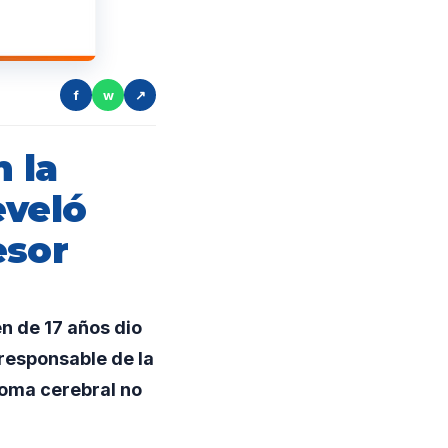
f
w
↗
n la
eveló
esor
n de 17 años dio
responsable de la
toma cerebral no