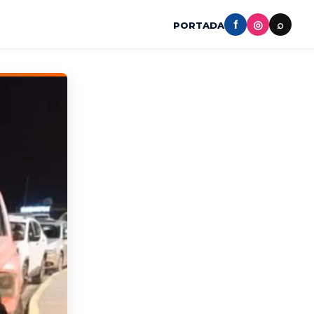
f
◎
⌕
PORTADA