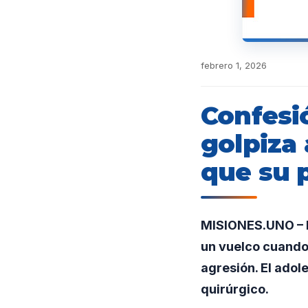
febrero 1, 2026
Confesió
golpiza
que su 
MISIONES.UNO – En
un vuelco cuando
agresión. El ado
quirúrgico.