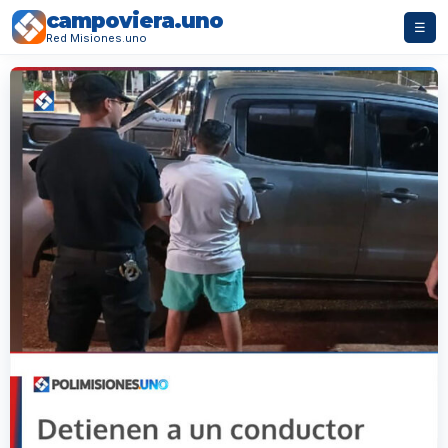
campoviera.uno
☰
Red Misiones.uno