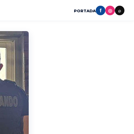
f
◎
⌕
PORTADA