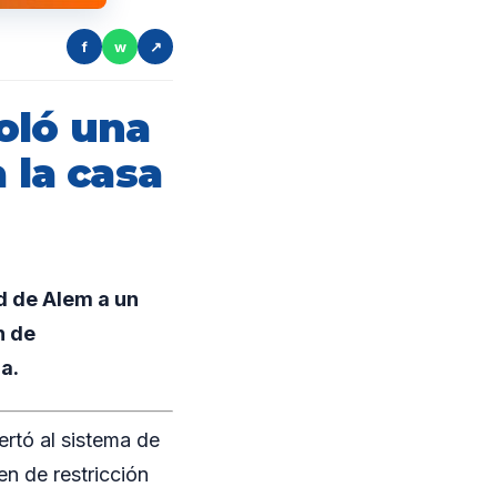
f
w
↗
oló una
 la casa
ad de Alem a un
n de
a.
ertó al sistema de
en de restricción