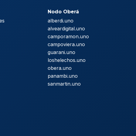
Nodo Oberá
es
alberdi.uno
s
alveardigital.uno
camporamon.uno
campoviera.uno
guarani.uno
loshelechos.uno
obera.uno
panambi.uno
sanmartin.uno