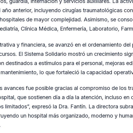
os, guardia, internación y servicios auxiliares. La activ
 año anterior, incluyendo cirugías traumatológicas con
n hospitales de mayor complejidad. Asimismo, se consol
diatría, Clínica Médica, Enfermería, Laboratorio, Far
trativa y financiera, se avanzó en el ordenamiento del
cursos. El Sistema Solidario mostró un crecimiento sign
n destinados a estímulos para el personal, mejoras edi
mantenimiento, lo que fortaleció la capacidad operativa
 avances fue posible gracias al compromiso de los tr
spital, que sostienen día a día la atención, incluso en 
 limitados”, expresó la Dra. Fantín. La directora subr
ruyendo un hospital más organizado, moderno y humano
.