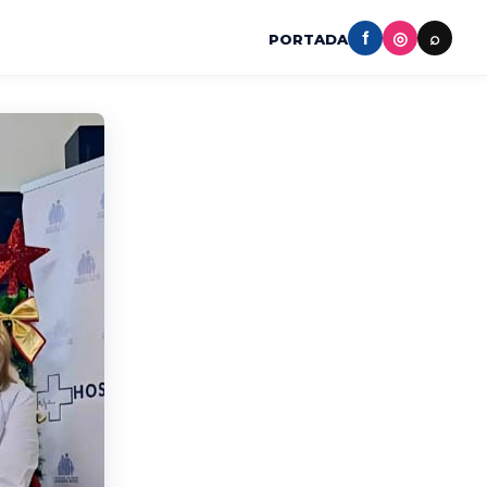
f
◎
⌕
PORTADA