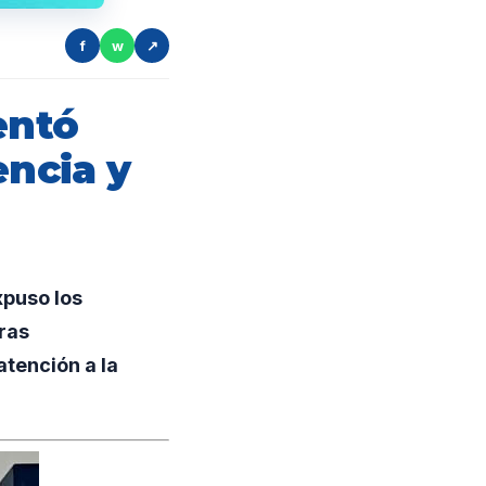
f
w
↗
entó
encia y
xpuso los
ras
atención a la