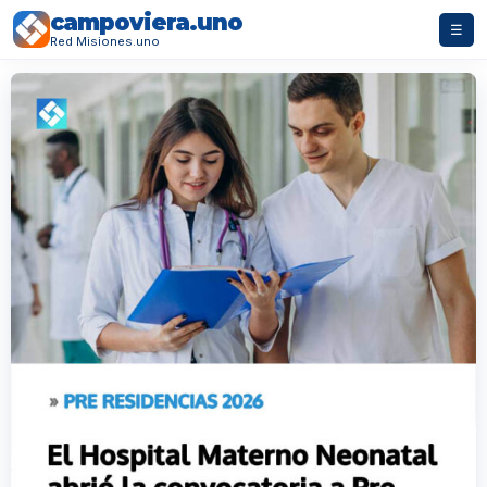
campoviera.uno
☰
Red Misiones.uno