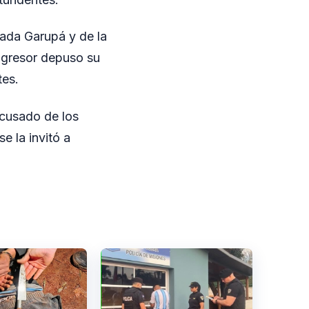
zada Garupá y de la
 agresor depuso su
tes.
acusado de los
e la invitó a