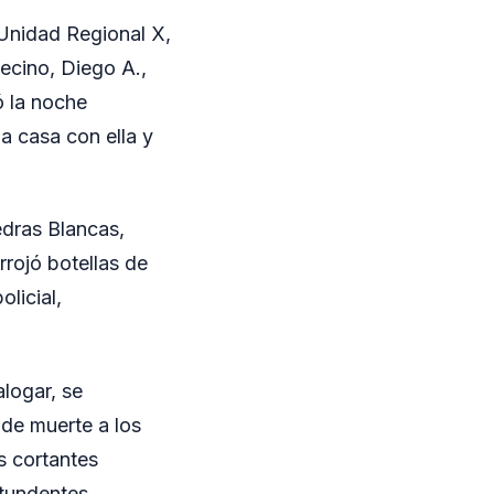
 Unidad Regional X,
ecino, Diego A.,
ó la noche
a casa con ella y
edras Blancas,
rojó botellas de
licial,
alogar, se
 de muerte a los
s cortantes
tundentes.