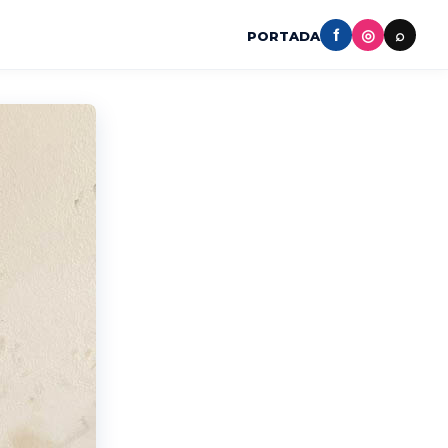
f
◎
⌕
PORTADA