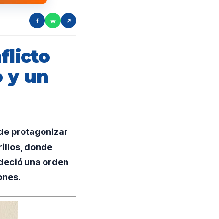
f
w
↗
flicto
o y un
de protagonizar
rillos, donde
edeció una orden
iones.