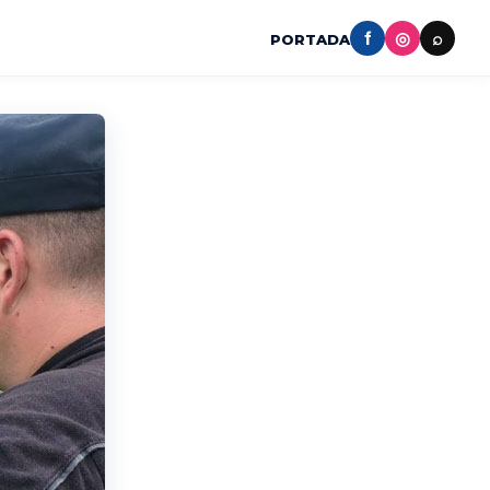
f
◎
⌕
PORTADA