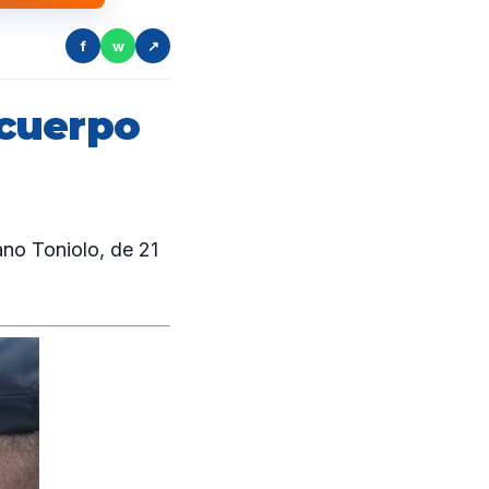
f
w
↗
 cuerpo
no Toniolo, de 21