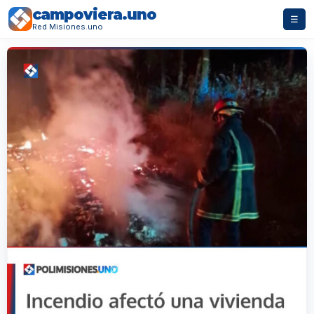
campoviera.uno
☰
Red Misiones.uno