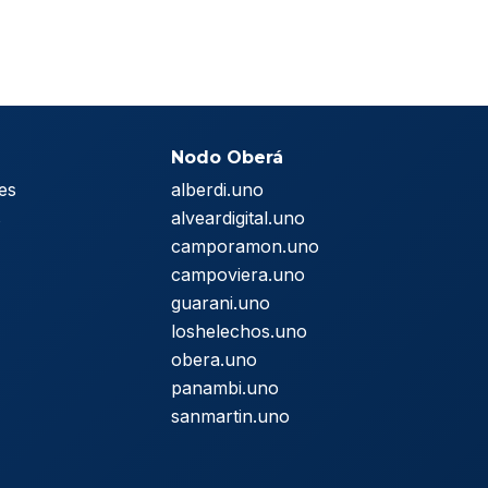
Nodo Oberá
es
alberdi.uno
s
alveardigital.uno
camporamon.uno
campoviera.uno
guarani.uno
loshelechos.uno
obera.uno
panambi.uno
sanmartin.uno