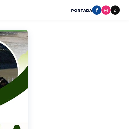
f
◎
⌕
PORTADA