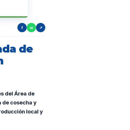
f
w
↗
nada de
n
és del Área de
a de cosecha y
roducción local y