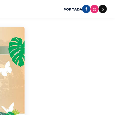
f
◎
⌕
PORTADA