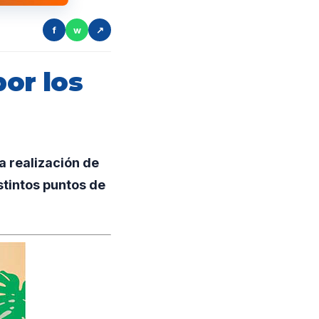
f
w
↗
por los
 realización de
istintos puntos de