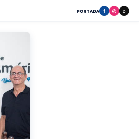
f
◎
⌕
PORTADA