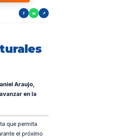
f
w
↗
lturales
aniel Araujo,
avanzar en la
ta que permita
durante el próximo