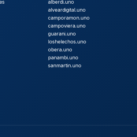
es
alberdi.uno
s
alveardigital.uno
camporamon.uno
campoviera.uno
guarani.uno
loshelechos.uno
obera.uno
panambi.uno
sanmartin.uno