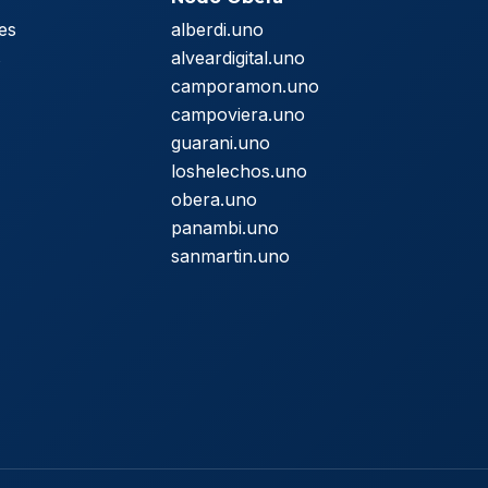
es
alberdi.uno
s
alveardigital.uno
camporamon.uno
campoviera.uno
guarani.uno
loshelechos.uno
obera.uno
panambi.uno
sanmartin.uno