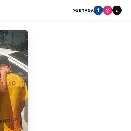
f
◎
⌕
PORTADA