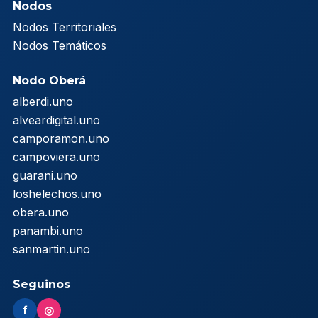
Nodos
Nodos Territoriales
Nodos Temáticos
Nodo Oberá
alberdi.uno
alveardigital.uno
camporamon.uno
campoviera.uno
guarani.uno
loshelechos.uno
obera.uno
panambi.uno
sanmartin.uno
Seguinos
f
◎