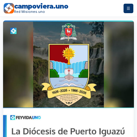
campoviera.uno
☰
Red Misiones.uno