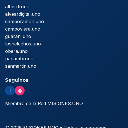
alberdi.uno
alveardigital.uno
camporamon.uno
campoviera.uno
guarani.uno
loshelechos.uno
obera.uno
panambi.uno
sanmartin.uno
Seguinos
f
◎
Miembro de la Red MISIONES.UNO
© 2026 MISIONES.UNO - Todos los derechos