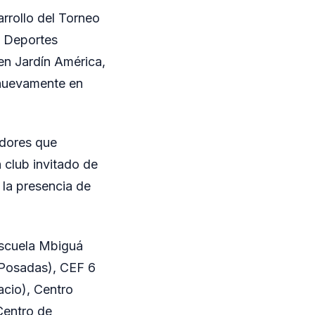
rrollo del Torneo
e Deportes
en Jardín América,
o nuevamente en
adores que
n club invitado de
 la presencia de
 Escuela Mbiguá
(Posadas), CEF 6
cio), Centro
Centro de