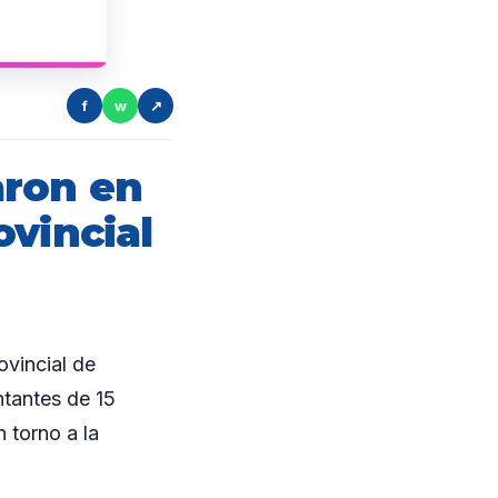
f
w
↗
aron en
ovincial
vincial de
tantes de 15
n torno a la