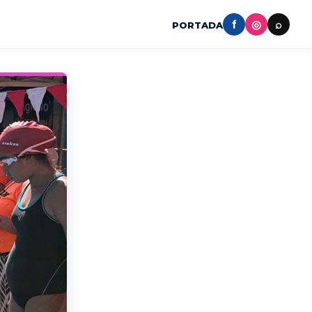
f
◎
⌕
PORTADA