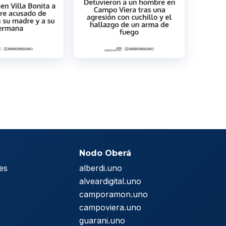
Nodo Oberá
es
alberdi.uno
s
alveardigital.uno
camporamon.uno
campoviera.uno
guarani.uno