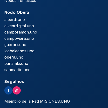
Nodos Temáticos
Nodo Oberá
alberdi.uno
alveardigital.uno
camporamon.uno
campoviera.uno
guarani.uno
loshelechos.uno
obera.uno
panambi.uno
sanmartin.uno
Seguinos
f
◎
Miembro de la Red MISIONES.UNO