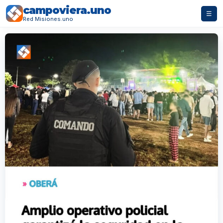
campoviera.uno
☰
Red Misiones.uno