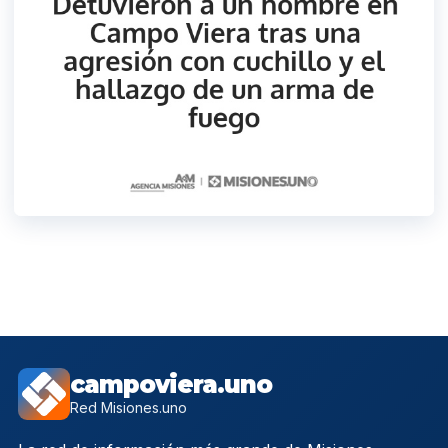
campoviera.uno
Red Misiones.uno