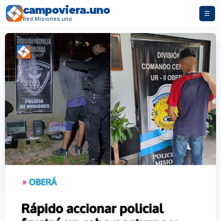
campoviera.uno
☰
Red Misiones.uno