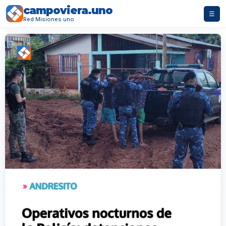
campoviera.uno
☰
Red Misiones.uno