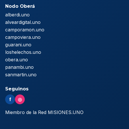
Nodo Oberá
alberdi.uno
alveardigital.uno
camporamon.uno
campoviera.uno
guarani.uno
loshelechos.uno
obera.uno
panambi.uno
sanmartin.uno
Seguinos
f
◎
Miembro de la Red MISIONES.UNO