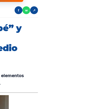
f
w
↗
pé” y
edio
r elementos
.