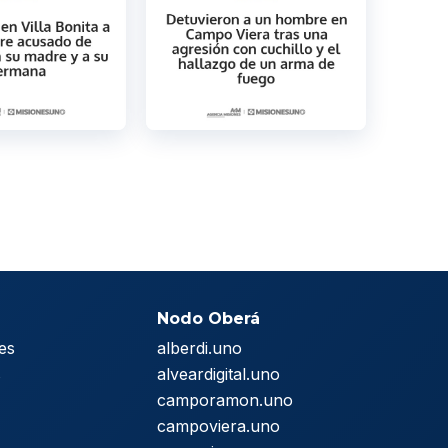
Nodo Oberá
es
alberdi.uno
s
alveardigital.uno
camporamon.uno
campoviera.uno