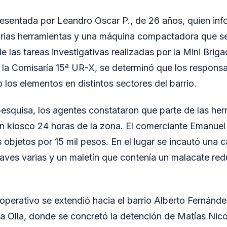
esentada por Leandro Oscar P., de 26 años, quien inf
arias herramientas y una máquina compactadora que s
 de las tareas investigativas realizadas por la Mini Brig
 la Comisaría 15ª UR-X, se determinó que los responsa
 los elementos en distintos sectores del barrio.
pesquisa, los agentes constataron que parte de las he
n kiosco 24 horas de la zona. El comerciante Emanuel 
 objetos por 15 mil pesos. En el lugar se incautó una c
laves varias y un maletín que contenía un malacate red
operativo se extendió hacia el barrio Alberto Fernández
 La Olla, donde se concretó la detención de Matías Nico