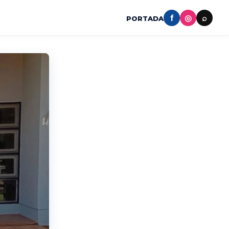
f
◎
⌕
PORTADA