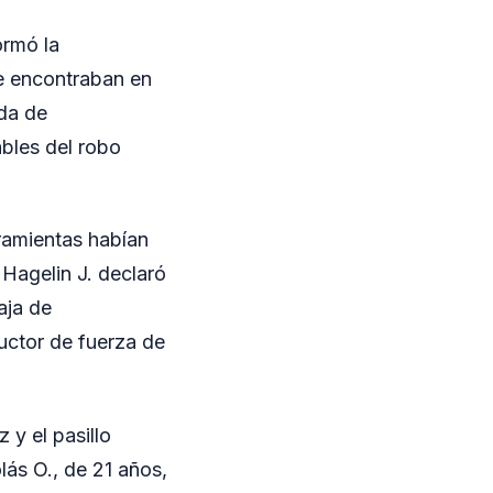
ormó la
e encontraban en
ada de
bles del robo
rramientas habían
Hagelin J. declaró
aja de
uctor de fuerza de
 y el pasillo
lás O., de 21 años,