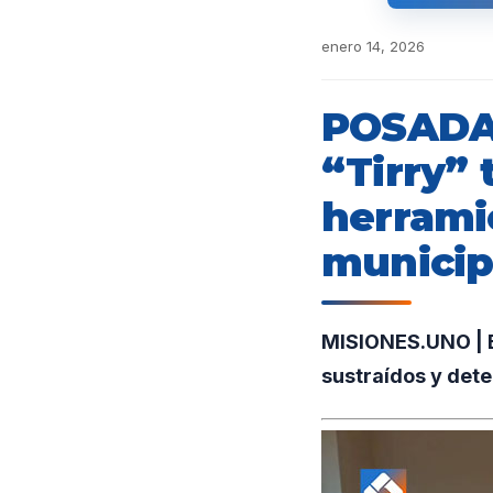
enero 14, 2026
POSADAS
“Tirry” 
herrami
municip
MISIONES.UNO | E
sustraídos y dete