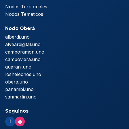
Nodos Territoriales
Nodos Temáticos
Nodo Oberá
alberdi.uno
alveardigital.uno
camporamon.uno
campoviera.uno
guarani.uno
loshelechos.uno
obera.uno
panambi.uno
sanmartin.uno
Seguinos
f
◎