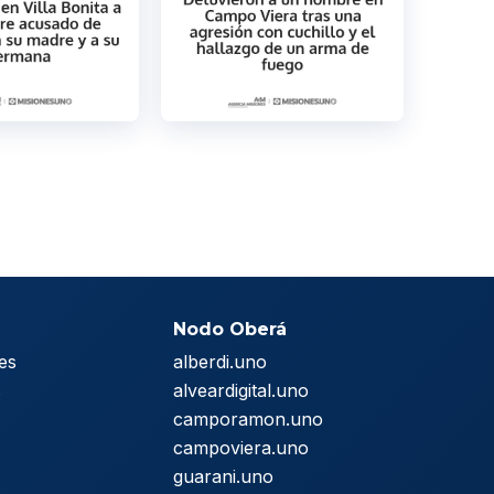
Nodo Oberá
es
alberdi.uno
s
alveardigital.uno
camporamon.uno
campoviera.uno
guarani.uno