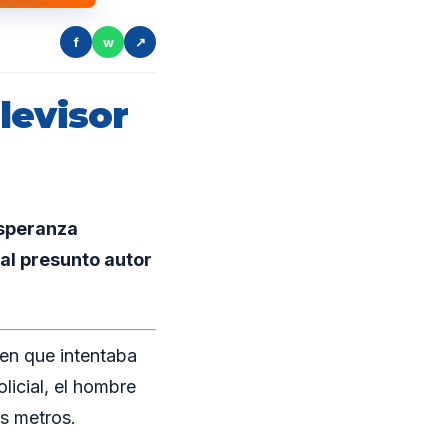
f
w
↗
levisor
Esperanza
al presunto autor
ven que intentaba
olicial, el hombre
os metros.