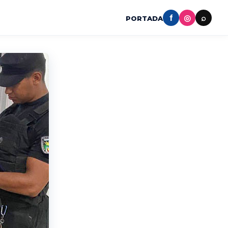
f
◎
⌕
PORTADA