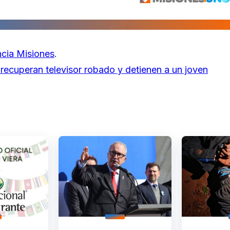
cia Misiones
.
recuperan televisor robado y detienen a un joven