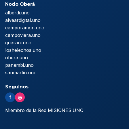
Nodo Oberá
alberdi.uno
alveardigital.uno
camporamon.uno
campoviera.uno
guarani.uno
loshelechos.uno
obera.uno
panambi.uno
sanmartin.uno
Seguinos
f
◎
Miembro de la Red MISIONES.UNO