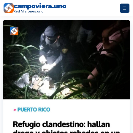
campoviera.uno
☰
Red Misiones.uno