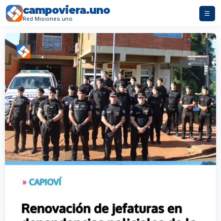
campoviera.uno
☰
Red Misiones.uno