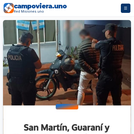
campoviera.uno
☰
Red Misiones.uno