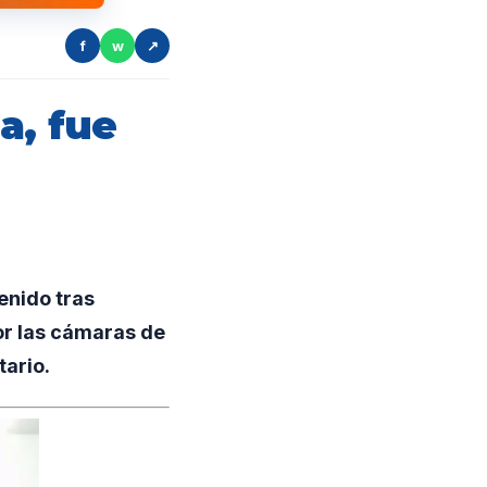
f
w
↗
a, fue
enido tras
or las cámaras de
tario.