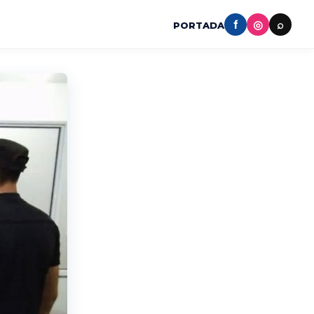
f
◎
⌕
PORTADA