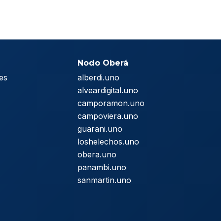
Nodo Oberá
es
alberdi.uno
s
alveardigital.uno
camporamon.uno
campoviera.uno
guarani.uno
loshelechos.uno
obera.uno
panambi.uno
sanmartin.uno